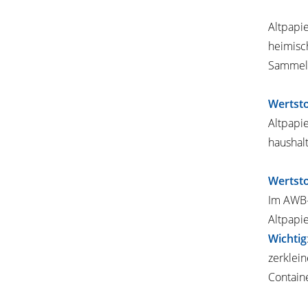
Altpapie
heimisc
Sammels
Wertsto
Altpapie
haushal
Wertsto
Im AWB-
Altpapi
Wichtig
zerklein
Containe