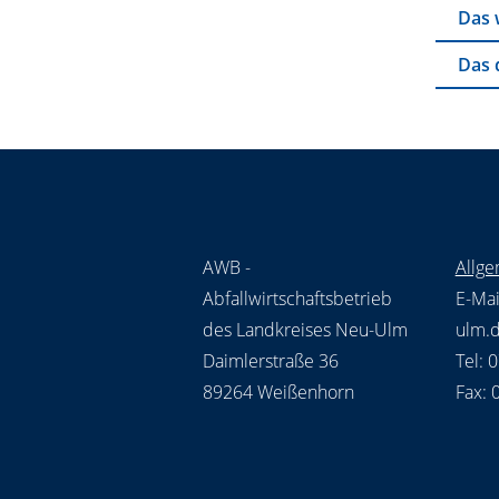
Das 
Das 
AWB -
Allge
Abfallwirtschaftsbetrieb
E-Mai
des Landkreises Neu-Ulm
ulm.
Daimlerstraße 36
Tel: 
89264 Weißenhorn
Fax: