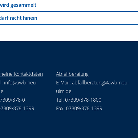
wird gesammelt
darf nicht hinein
meine Kontaktdaten
Abfallberatung
l:
info@awb-neu-
E-Mail:
abfallberatung@awb-neu-
de
ulm.de
07309/878-0
Tel: 07309/878-1800
 07309/878-1399
Fax: 07309/878-1399