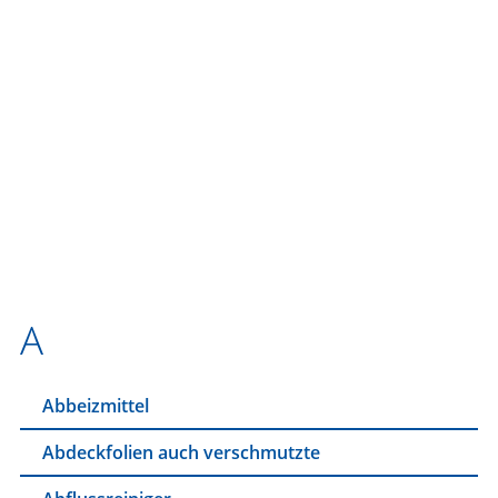
J
K
L
M
N
O
P
Q
R
S
T
U
V
W
Z
A
Abbeizmittel
Abdeckfolien auch verschmutzte