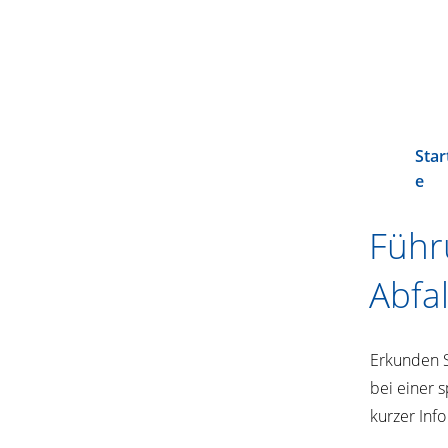
Star
e
Führ
Abfa
​Erkunden 
bei einer 
kurzer Inf