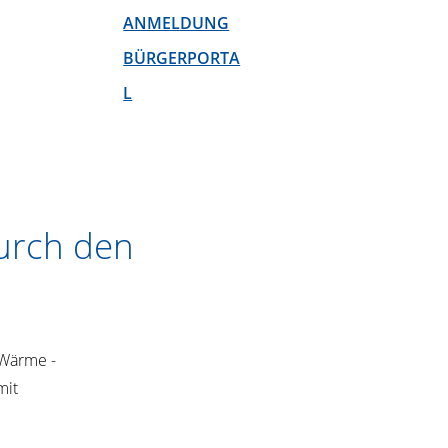
ANMELDUNG
BÜRGERPORTA
L
urch den
 Wärme -
mit