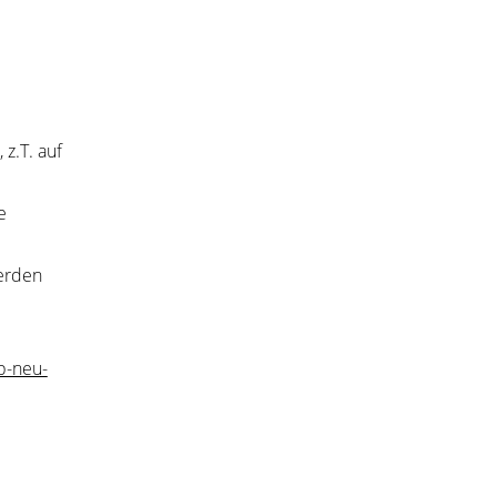
z.T. auf
e
erden
b-neu-