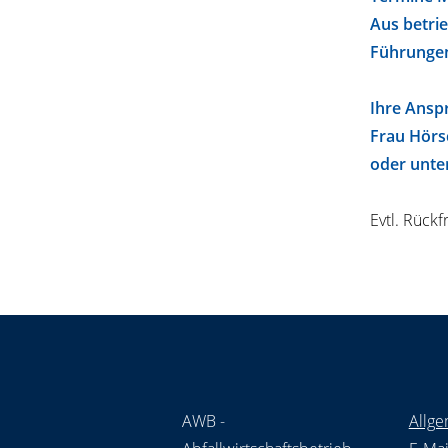
Aus betri
Führungen
Ihre Ansp
Frau Hörsc
oder unte
Evtl. Rück
AWB -
Allge