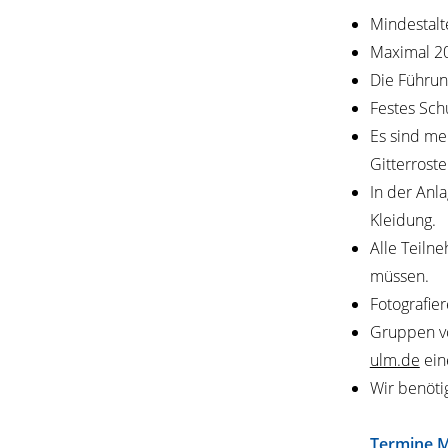
Mindestalte
Maximal 2
Die Führung
Festes Sch
Es sind me
Gitterrost
In der Anla
Kleidung.
Alle Teiln
müssen.
Fotografie
Gruppen vo
ulm.de
ein
Wir benöt
Termine 