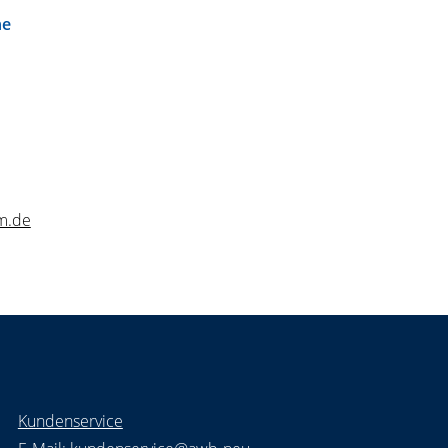
ne
m.de
Kundenservice