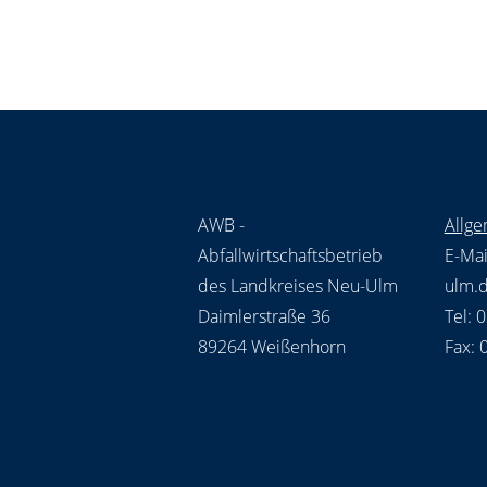
AWB -
Allge
Abfallwirtschaftsbetrieb
E-Mai
des Landkreises Neu-Ulm
ulm.
Daimlerstraße 36
Tel: 
89264 Weißenhorn
Fax: