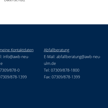
meine Kontaktdaten
Abfallberatung
l:
info@awb-neu-
E-Mail:
abfallberatung@awb-neu-
de
ulm.de
07309/878-0
Tel: 07309/878-1800
 07309/878-1399
Fax: 07309/878-1399