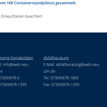
amt 169 Containerstandplätze) gesammelt.
e Einwurfzeiten beachten!
meine Kontaktdaten
Abfallberatung
l:
info@awb-neu-
E-Mail:
abfallberatung@awb-neu-
de
ulm.de
07309/878-0
Tel: 07309/878-1800
 07309/878-1399
Fax: 07309/878-1399