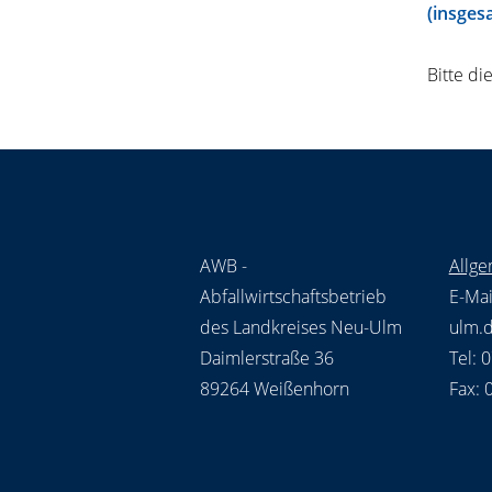
(insges
Bitte di
AWB -
Allge
Abfallwirtschaftsbetrieb
E-Mai
des Landkreises Neu-Ulm
ulm.
Daimlerstraße 36
Tel: 
89264 Weißenhorn
Fax: