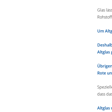
Glas läs
Rohstoff
Um Altg
Deshalb
Altglas
Übrigen
Rote un
Speziel
dass da
Altglas