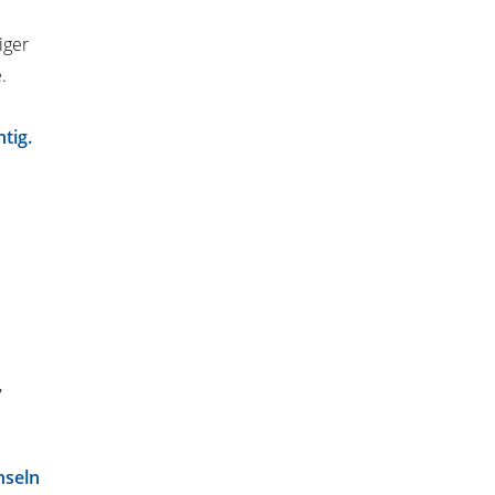
iger
.
tig.
,
nseln