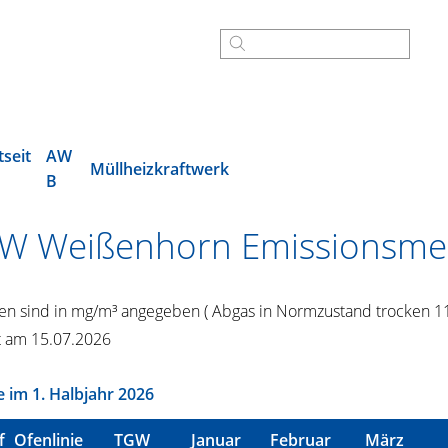
tseit
AW
Müllheizkraftwerk
B
 Weißenhorn Emissionsme
en sind in mg/m³ angegeben ( Abgas in Normzustand trocken 11
rt am 15.07.2026
 im 1. Halbjahr 2026
f
Ofenlinie
TGW
Januar
Februar
März