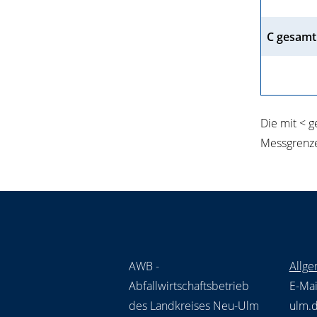
C gesamt
Die mit < 
Messgrenz
AWB -
Allge
Abfallwirtschaftsbetrieb
E-Mai
des Landkreises Neu-Ulm
ulm.