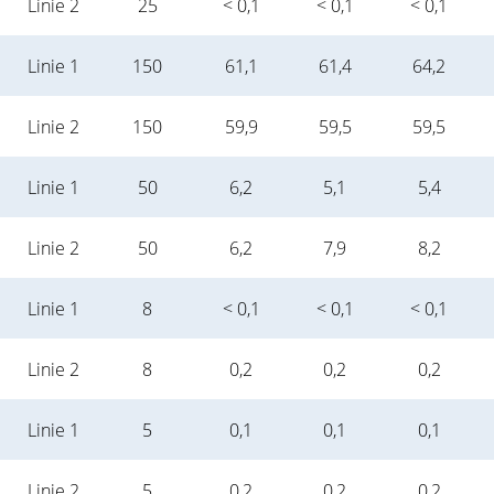
Linie 2
25
< 0,1
< 0,1
< 0,1
Linie 1
150
61,1
61,4
64,2
Linie 2
150
59,9
59,5
59,5
Linie 1
50
6,2
5,1
5,4
Linie 2
50
6,2
7,9
8,2
Linie 1
8
< 0,1
< 0,1
< 0,1
Linie 2
8
0,2
0,2
0,2
Linie 1
5
0,1
0,1
0,1
Linie 2
5
0,2
0,2
0,2