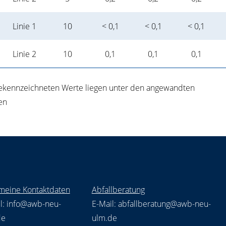
Linie 1
10
< 0,1
< 0,1
< 0,1
Linie 2
10
0,1
0,1
0,1
gekennzeichneten Werte liegen unter den angewandten
en
meine Kontaktdaten
Abfallberatung
l:
info@awb-neu-
E-Mail:
abfallberatung@awb-neu-
de
ulm.de