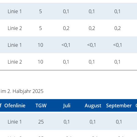
Linie 1
5
0,1
0,1
0,1
Linie 2
5
0,2
0,2
0,2
Linie 1
10
<0,1
<0,1
<0,1
Linie 2
10
0,1
0,1
0,1
im 2. Halbjahr 2025
f
Ofenlinie
TGW
Juli
August
September
Linie 1
25
0,1
0,1
0,1