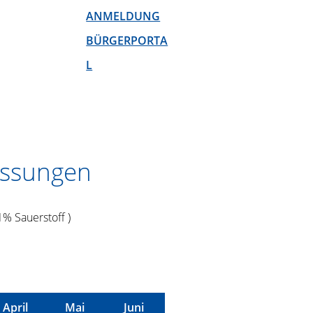
ANMELDUNG
BÜRGERPORTA
L
ssungen
% Sauerstoff )
April
Mai
Juni