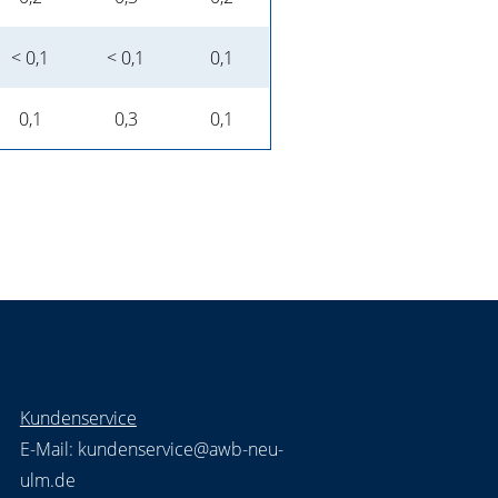
< 0,1
< 0,1
0,1
0,1
0,3
0,1
Kundenservice
E-Mail:
kundenservice@awb-neu-
ulm.de