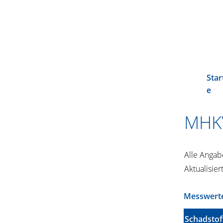
Star
e
MHKW
Alle Angab
Aktualisie
Messwerte
Schadstof