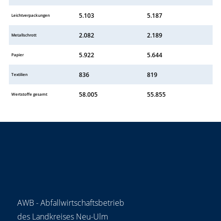
5.103
5.187
Leichtverpackungen
2.082
2.189
Metallschrott
5.922
5.644
Papier
836
819
Textilien
58.005
55.855
Wertstoffe gesamt
AWB - Abfallwirtschaftsbetrieb
des Landkreises Neu-Ulm