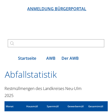
ANMELDUNG BÜRGERPORTAL
Startseite
AWB
Der AWB
Abfallstatistik
Restmüllmengen des Landkreises Neu-Ulm
2025
Monat
Hausmüll
Sperrmüll
Gewerbemüll
Gesamtmüll