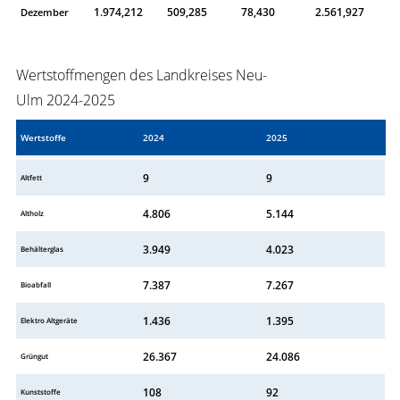
1.974,212
509,285
78,430
2.561,927
Dezember
Wertstoffmengen des Landkreises Neu-
Ulm 2024-2025
Wertstoffe
2024
2025
9
9
Altfett
4.806
5.144
Altholz
3.949
4.023
Behälterglas
7.387
7.267
Bioabfall
1.436
1.395
Elektro Altgeräte
26.367
24.086
Grüngut
108
92
Kunststoffe