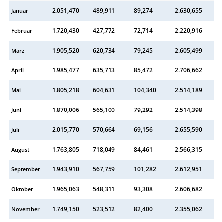
2.051,470
489,911
89,274
2.630,655
Januar
1.720,430
427,772
72,714
2.220,916
Februar
1.905,520
620,734
79,245
2.605,499
März
1.985,477
635,713
85,472
2.706,662
April
1.805,218
604,631
104,340
2.514,189
Mai
1.870,006
565,100
79,292
2.514,398
Juni
2.015,770
570,664
69,156
2.655,590
Juli
1.763,805
718,049
84,461
2.566,315
August
1.943,910
567,759
101,282
2.612,951
September
1.965,063
548,311
93,308
2.606,682
Oktober
1.749,150
523,512
82,400
2.355,062
November