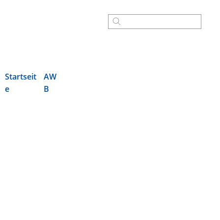
Startseit
AW
e
B
Der AWB
Wir über uns
AWB-Gebiet