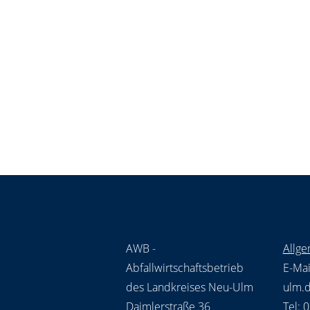
AWB -
Allge
Abfallwirtschaftsbetrieb
E-Mai
des Landkreises Neu-Ulm
ulm.
Daimlerstraße 36
Tel: 