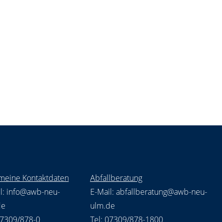
Abfallwirtschafts­konzept
Abfallwirtschaftsbericht
Abfallstatistik
Satzungen/Verordnungen
Zertifikate
Umwelterklärung
meine Kontaktdaten
Abfallberatung
l:
info@awb-neu-
E-Mail:
abfallberatung@awb-neu-
de
ulm.de
07309/878-0
Tel: 07309/878-1800