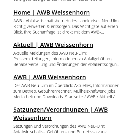
Home | AWB Weissenhorn
AWB - Abfallwirtschaftsbetrieb des Landkreises Neu-Ulm.
Richtig verwerten & entsorgen. Das Wichtigste auf einen
Blick. Ihre Suchanfrage ist direkt mit dem AWB-
Bürgerportal verlinkt. Service Anliegen Bestellungen
Abfuhrkalender Orte Öffnungszeiten Abfall-ABC News
Aktuell | AWB Weissenhorn
Jobbörse Mehr vom AWB
Aktuelle Meldungen des AWB Neu-Ulm:
Pressemitteilungen, Informationen zu Abfallgebühren,
Behälterverteilung und Änderungen der Abfallentsorgung.
Startseite AWB Pressemitteilungen des AWB
Pressemitteilung - Mehr Service für Gartenbesitzer
AWB | AWB Weissenhorn
Pressemitteilung - Gelbe Tonne ab 1.1.27 in weiteren
Der AWB Neu-Ulm im Überblick: Aktuelles, Informationen
Gemeinden Pressemitteilung - Neue Homepage des
zum Betrieb, Gebührenrechner, Müllheizkraftwerk, Jobs,
AWB - mehr Service Pressemitteilung - AWB informiert
Mediathek und Downloads. Startseite / AWB / Aktuell /
über Vorauszahlungsbescheid 2026 Pressemitteilung -
News Der AWB Gebührenrechner Sperrmüll Problemmüll
AWB jetzt auch auf Social Media Pressemitteilung -
Grüngut Müllheizkraftwerk EWW Jobbörse Mediathek
Satzungen/Verordnungen | AWB
Wertstoffhöfe am Ostersamstag geschlossen
Downloads
Pressemitteilung - zusätzliche Infos zur Grüngut
Weissenhorn
Straßensammlung Pressemitteilung - Grüngut
Satzungen und Verordnungen des AWB Neu-Ulm:
Straßensammlung Pressemitteilung - Verzögerte
Abfallwirtschafts-, Gebühren- und Betriebssatzung,
Behälterauslieferung Pressemitteilung - keine oder