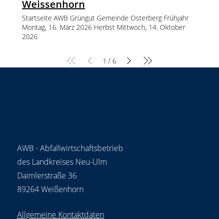
Weissenhorn
Startseite AWB Grüngut Gemeinde Osterberg Frühjahr
Montag, 16. März 2026 Herbst Mittwoch, 14. Oktober
2026
/
1
6
AWB - Abfallwirtschaftsbetrieb
des Landkreises Neu-Ulm
Daimlerstraße 36
89264 Weißenhorn
Allgemeine Kontaktdaten