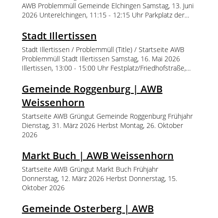
Vöhringen. Hier bleibt alles wie gehabt.
AWB Problemmüll Gemeinde Elchingen Samstag, 13. Juni
2026 Unterelchingen, 11:15 - 12:15 Uhr Parkplatz der
KSV-Halle, Jahnweg 13 Oberelchingen, 12:45 - 13:45 Uhr
Parkplatz Konstantin-Vidal-Haus, Göttinger Weg
Stadt Illertissen
Thalfingen, 14:15 - 15:15 Uhr Bauhof, Eichenstraße /
Stadt Illertissen / Problemmüll (Title) / Startseite AWB
Industriestraße Samstag, 24. Oktober 2026
Problemmüll Stadt Illertissen Samstag, 16. Mai 2026
Unterelchingen, 11:15 - 12:15 Uhr Parkplatz der KSV-
Illertissen, 13:00 - 15:00 Uhr Festplatz/Friedhofstraße,
Halle, Jahnweg 13 Oberelchingen, 12:45 - 13:45 Uhr
Ecke Siemensstraße Samstag, 26. September 2026
Parkplatz Konstantin-Vidal-Haus, Göttinger Weg
Illertissen, 13:00 - 15:00 Uhr Festplatz/Friedhofstraße,
Gemeinde Roggenburg | AWB
Thalfingen, 14:15 - 15:15 Uhr Bauhof, Eichenstraße /
Ecke Siemensstraße
Industriestraße
Weissenhorn
Startseite AWB Grüngut Gemeinde Roggenburg Frühjahr
Dienstag, 31. März 2026 Herbst Montag, 26. Oktober
2026
Markt Buch | AWB Weissenhorn
Startseite AWB Grüngut Markt Buch Frühjahr
Donnerstag, 12. März 2026 Herbst Donnerstag, 15.
Oktober 2026
Gemeinde Osterberg | AWB